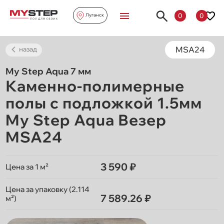
0
0
Луганск
MSA24
назад
My Step Aqua 7 мм
Каменно-полимерные
полы с подложкой 1.5мм
My Step Aqua Везер
MSA24
3 590 ₽
Цена за 1 м²
Цена за упаковку (2.114
7 589.26 ₽
м²)