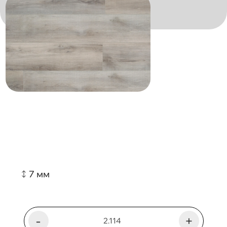
7 мм
-
+