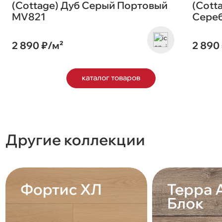
(Cottage) Дуб Серый Портовый
(Cott
MV821
Сере
2 890 ₽/м²
2 890
каталог товаров
Другие коллекции
Фортис ХЛ
Терра 
Блок