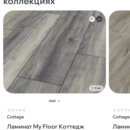
коллекциях
8 мм
★
★
★
★
★
★
★
★
★
Cottage
Cottage
Ламинат My Floor Коттедж
Ламин