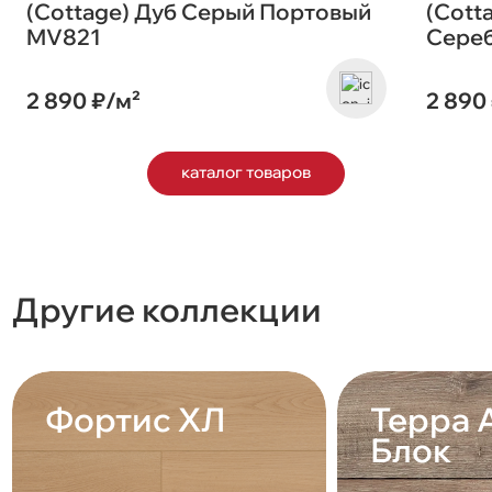
(Cottage) Дуб Серый Портовый
(Cott
MV821
Сере
2 890 ₽/м²
2 890
каталог товаров
Другие коллекции
Фортис ХЛ
Терра 
Блок