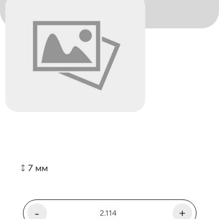
7 мм
-
+