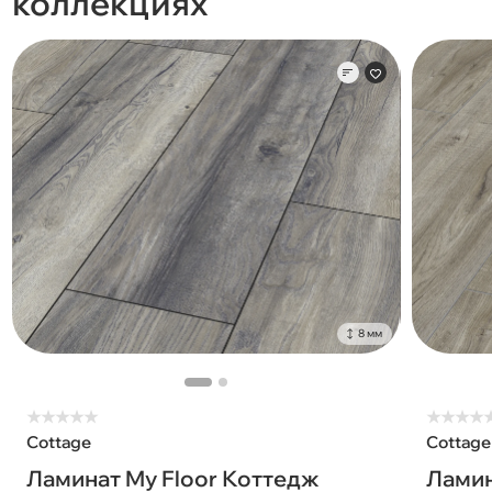
коллекциях
8 мм
★
★
★
★
★
★
★
★
★
Cottage
Cottage
Ламинат My Floor Коттедж
Ламин