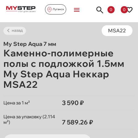
0
0
Луганск
MSA22
назад
My Step Aqua 7 мм
Каменно-полимерные
полы с подложкой 1.5мм
My Step Aqua Неккар
MSA22
3 590 ₽
Цена за 1 м²
Цена за упаковку (2.114
7 589.26 ₽
м²)