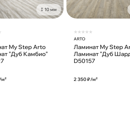
10 мм
★
★
★
★
★
★
ARTO
ат My Step Arto
Ламинат My Step A
ат "Дуб Камбио"
Ламинат "Дуб Шар
27
D50157
/м²
2 350 ₽/м²