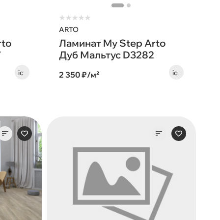
★
★
★
★
★
ARTO
rto
Ламинат My Step Arto
7
Дуб Мальтус D3282
2 350 ₽/м²