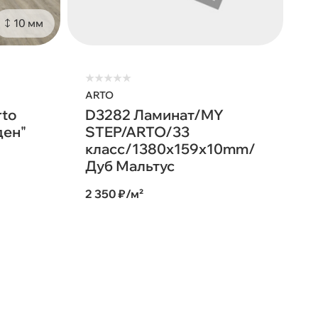
10 мм
★
★
★
★
★
ARTO
rto
D3282 Ламинат/MY
ден"
STEP/ARTO/33
класс/1380х159х10mm/
Дуб Мальтус
2 350 ₽/м²