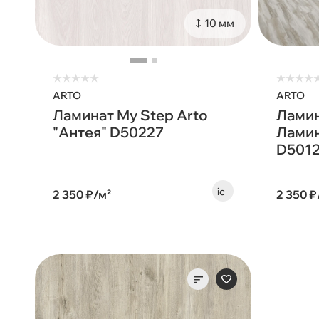
10 мм
★
★
★
★
★
★
★
★
★
ARTO
ARTO
Ламинат My Step Arto
Ламин
"Антея" D50227
Ламин
D501
2 350 ₽/м²
2 350 ₽