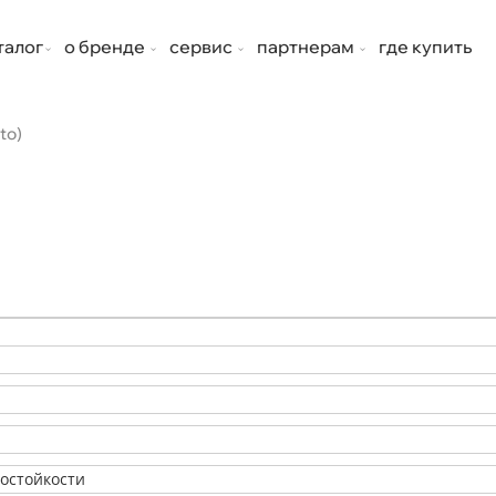
талог
о бренде
сервис
партнерам
где купить
to)
состойкости