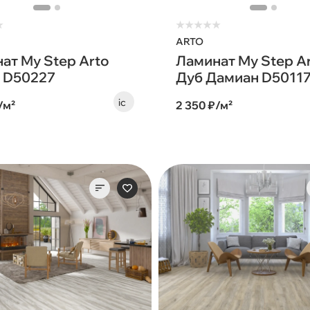
★
★
★
★
★
★
ARTO
ат My Step Arto
Ламинат My Step A
 D50227
Дуб Дамиан D5011
/м²
2 350 ₽/м²