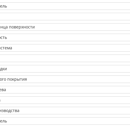
ель
янца поверхности
ость
истема
адки
ого покрытия
ева
а
изводства
ель