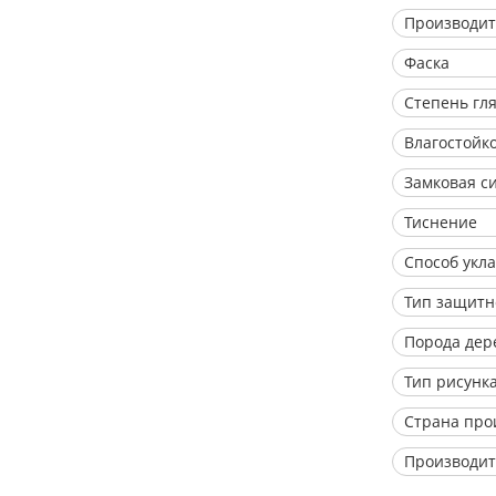
Производит
Фаска
Степень гл
Влагостойк
Замковая с
Тиснение
Способ укл
Тип защитн
Порода дер
Тип рисунк
Страна про
Производит