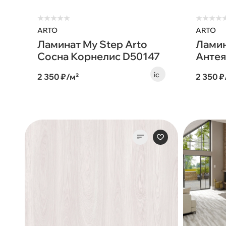
★
★
★
★
★
★
★
★
★
ARTO
ARTO
Ламинат My Step Arto
Ламин
Сосна Корнелис D50147
Антея
2 350 ₽/м²
2 350 ₽