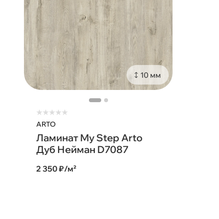
10 мм
★
★
★
★
★
ARTO
Ламинат My Step Arto
Дуб Нeйман D7087
2 350 ₽/м²