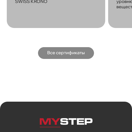
SWISS KRONO
уровню
вещест
Все сертификаты