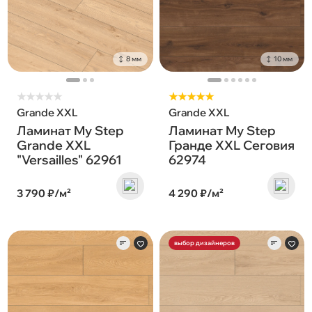
8 мм
10 мм
★
★
★
★
★
★★★★★
Grande XXL
Grande XXL
Ламинат My Step
Ламинат My Step
Grande XXL
Гранде XXL Сеговия
"Versailles" 62961
62974
3 790 ₽/м²
4 290 ₽/м²
выбор дизайнеров