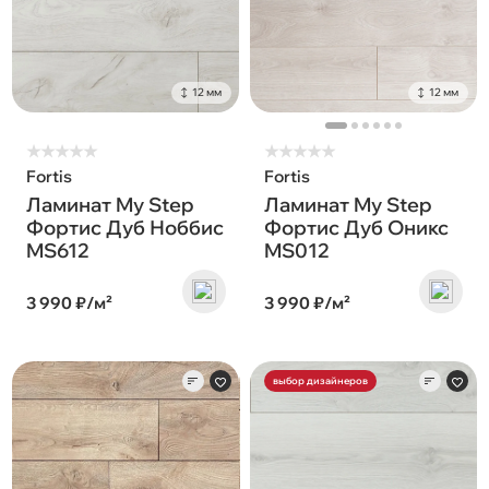
12 мм
12 мм
★
★
★
★
★
★
★
★
★
★
Fortis
Fortis
Ламинат My Step
Ламинат My Step
Фортис Дуб Ноббис
Фортис Дуб Оникс
MS612
MS012
3 990 ₽/м²
3 990 ₽/м²
выбор дизайнеров