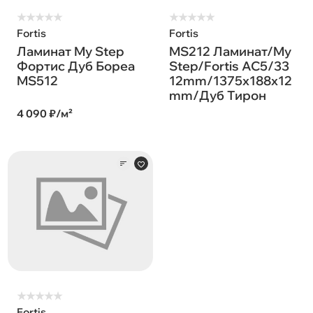
★
★
★
★
★
★
★
★
★
★
Fortis
Fortis
Ламинат My Step
MS212 Ламинат/My
Фортис Дуб Бореа
Step/Fortis AC5/33
MS512
12mm/1375x188x12
mm/Дуб Тирон
4 090 ₽/м²
★
★
★
★
★
Fortis