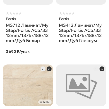
★
★
★
★
★
★
★
★
★
★
Fortis
Fortis
MS712 Ламинат/My
MS412 Ламинат/My
Step/Fortis AC5/33
Step/Fortis AC5/33
12mm/1375x188x12
12mm/1375x188x12
mm/Дуб Белир
mm/Дуб Глессум
3 690 ₽/упак
12 мм