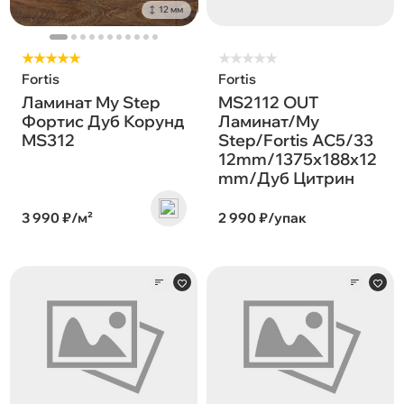
12 мм
★★★★★
★
★
★
★
★
Fortis
Fortis
Ламинат My Step
MS2112 OUT
Фортис Дуб Корунд
Ламинат/My
MS312
Step/Fortis AC5/33
12mm/1375x188x12
mm/Дуб Цитрин
3 990 ₽/м²
2 990 ₽/упак