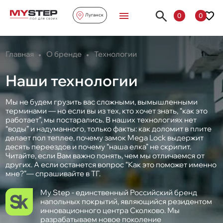
0
0
Луганск
Главная
О бренде
Технологии
Наши технологии
Мы не будем грузить вас сложными, вымышленными
терминами — но если вы из тех, кто хочет знать, “как это
работает”, мы постарались. В наших технологиях нет
“воды” и надуманного, только факты: как доломит в плите
делает пол теплее, почему замок Mega Lock выдержит
десять переездов и почему “наша елка” не скрипит.
Читайте, если Вам важно понять, чем мы отличаемся от
других. А если останется вопрос “Как это поможет именно
мне?”— спрашивайте в ТГ.
My Step - единственный Российский бренд
напольных покрытий, являющийся резидентом
инновационного центра Сколково. Мы
разрабатываем новое поколение