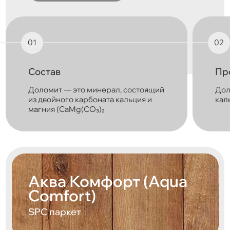
Состав
Пр
Доломит — это минерал, состоящий
Дол
из двойного карбоната кальция и
каль
магния (CaMg(CO₃)₂
Аква Комфорт (Aqua
Comfort)
SPC паркет