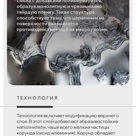
смола с добавками полимеризуется,
образуя монолитную и чрезвычайно
твёрдую пленку. Такая структура
способствует тому, что царапинам на
поверхности оказывается
противодействие ещё на микроуровне.
ТЕХНОЛОГИЯ
Технология включает модификацию верхнего
слоя. В этот слой добавляют абразивостойкие
наполнители, чаще всего мелкие частицы
корунда (оксид алюминия). Корунд обладает