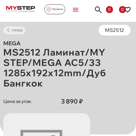
0
0
Луганск
MS2512
назад
MEGA
MS2512 Ламинат/MY
STEP/MEGA AC5/33
1285х192х12mm/Дуб
Бангкок
3 890 ₽
Цена за упак