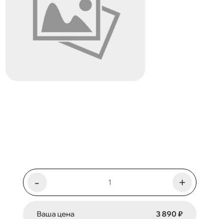
-
+
Ваша цена
3 890 ₽