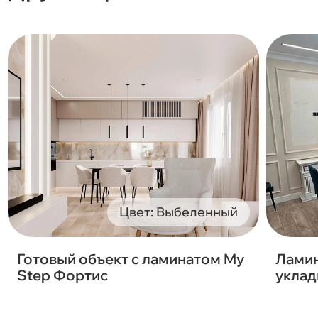
Цвет: Выбеленный
Готовый объект с ламинатом My
Ламин
Step Фортис
уклад