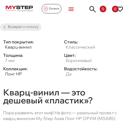
0
0
Луганск
Возврат к списку
Тип покрытия:
Стиль:
Кварц-винил
Классический
Толщина:
Цвет:
7 мм
Коричневый
Коллекция:
Водостойкость:
Лонг HP
Да
Кварц-винил — это
дешевый «пластик»?
Пора развеять этот миф! На фото — реальный проект с
кварц-винилом My Step Аква Лонг HP ОРУМ (MSA85).