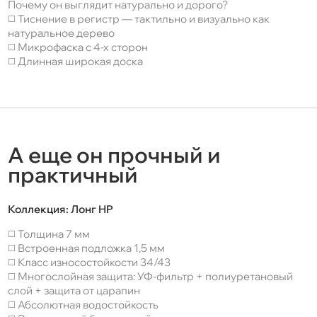
Почему он выглядит натурально и дорого?
◻️ Тиснение в регистр — тактильно и визуально как
натуральное дерево
◻️ Микрофаска с 4-х сторон
◻️ Длинная широкая доска
А еще он прочный и
практичный
Коллекция:
Лонг HP
◻️ Толщина 7 мм
◻️ Встроенная подложка 1,5 мм
◻️ Класс износостойкости 34/43
◻️ Многослойная защита: УФ-фильтр + полиуретановый
слой + защита от царапин
◻️ Абсолютная водостойкость