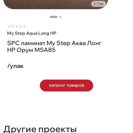
7 мм
★
★
★
★
★
My Step Aqua Long HP
SPC ламинат My Step Аква Лонг
HP Орум MSA85
/упак
каталог товаров
Другие проекты